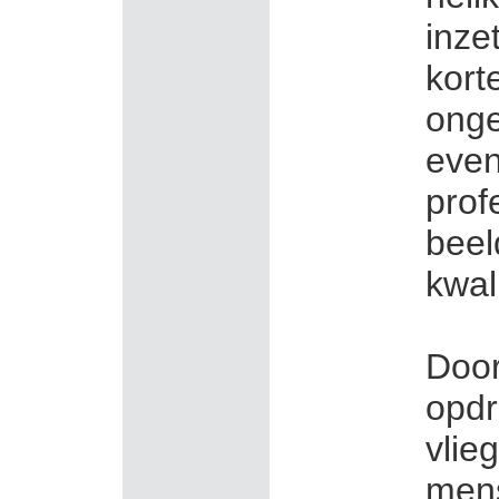
inze
kort
onge
even
prof
beel
kwali
Door 
opdr
vlie
mens