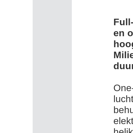
Full
en o
hoo
Mili
duur
One-
luch
behu
elek
helik