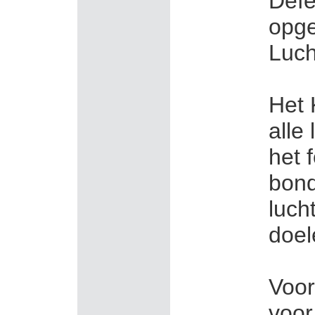
Defe
opge
Luch
Het 
alle
het 
bond
luch
doel
Voor
voor