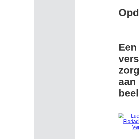
Opd
Een 
vers
zorg
aan
bee