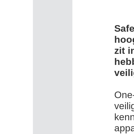
Safe
hoog
zit 
hebb
veil
One-
veil
kenn
appa