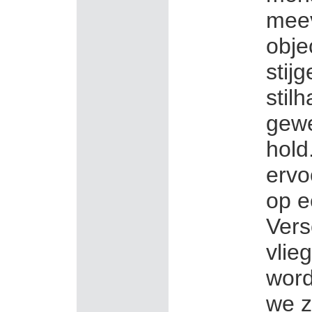
mee
obje
stij
stil
gewe
hold
ervo
op e
Vers
vlie
wor
we z