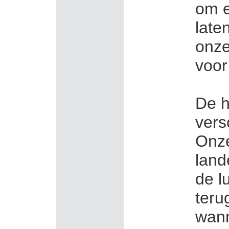
om e
late
onze
voor
De h
vers
Onze
land
de l
teru
wann