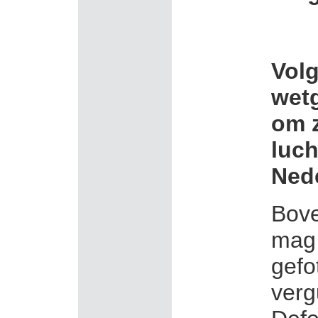
Vol
wetg
om 
luc
Ned
Bove
mag 
gefo
verg