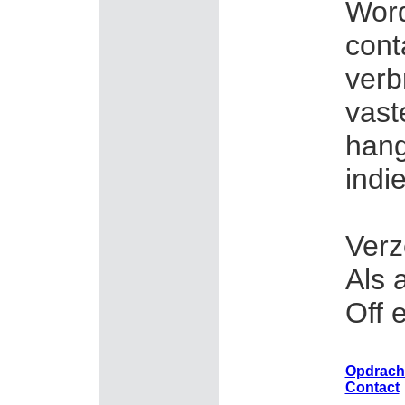
Word
cont
verb
vast
hang
indi
Verz
Als 
Off 
Opdrach
Contact