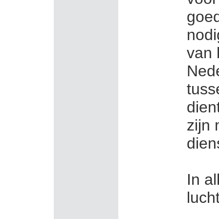
goed
nodi
van 
Nede
tuss
dien
zijn
dien
In a
luch