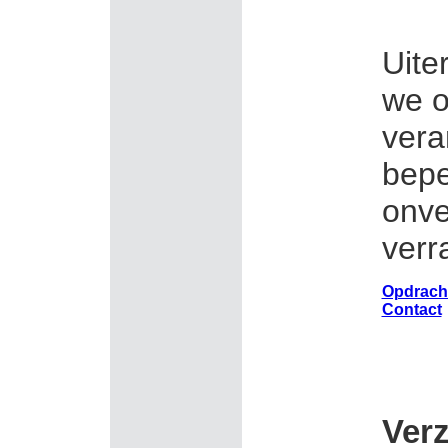
Uite
we o
vera
bepe
onv
verr
Opdrach
Contact
Ver