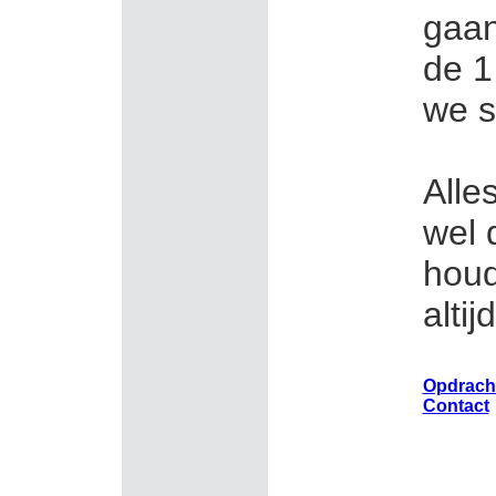
gaan
de 1
we s
Alle
wel d
houd
altij
Opdrach
Contact