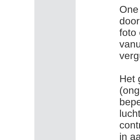
One 
door
foto
vanu
ver
Het 
(ong
bepe
luch
cont
in a